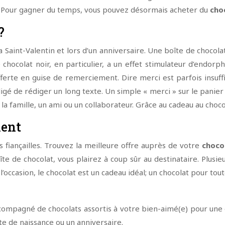
e. Pour gagner du temps, vous pouvez désormais acheter du
cho
?
 Saint-Valentin et lors d’un anniversaire. Une boîte de chocola
 chocolat noir, en particulier, a un effet stimulateur d’endorp
fferte en guise de remerciement. Dire merci est parfois insuf
igé de rédiger un long texte. Un simple « merci » sur le panier f
la famille, un ami ou un collaborateur. Grâce au cadeau au choc
ment
s fiançailles. Trouvez la meilleure offre auprès de votre
chocol
îte de chocolat, vous plairez à coup sûr au destinataire. Plus
’occasion, le chocolat est un cadeau idéal; un chocolat pour tout
ompagné de chocolats assortis à votre bien-aimé(e) pour une 
ête de naissance ou un anniversaire.