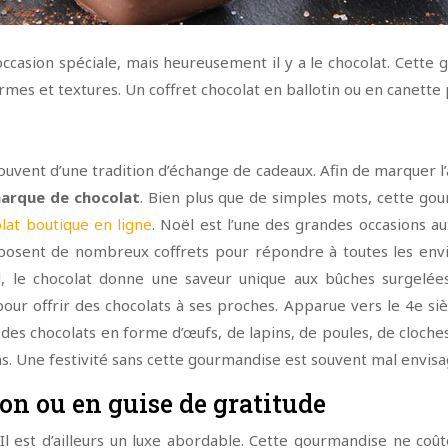
 occasion spéciale, mais heureusement il y a le chocolat. Cett
ormes et textures. Un coffret chocolat en ballotin ou en canette 
vent d’une tradition d’échange de cadeaux. Afin de marquer l’
arque de chocolat
. Bien plus que de simples mots, cette go
lat boutique en ligne
. Noël est l’une des grandes occasions au
roposent de nombreux coffrets pour répondre à toutes les envi
oël, le chocolat donne une saveur unique aux bûches surgelé
pour offrir des chocolats à ses proches. Apparue vers le 4e siè
es chocolats en forme d’œufs, de lapins, de poules, de cloches
s. Une festivité sans cette gourmandise est souvent mal envisa
ion ou en guise de gratitude
Il est d’ailleurs un luxe abordable. Cette gourmandise ne coûte