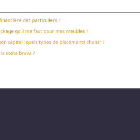
financière des particuliers ?
ckage qu’il me faut pour mes meubles ?
on capital : quels types de placements choisir ?
la costa brava ?